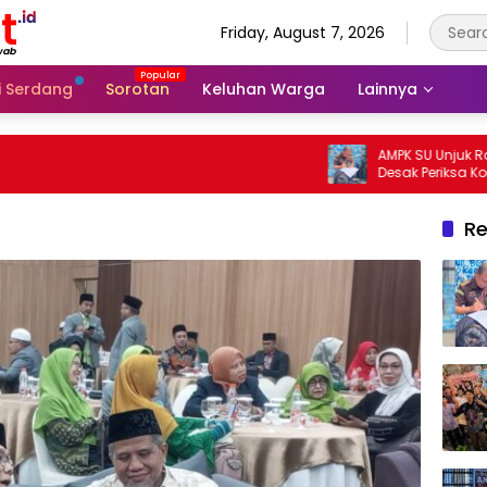
Friday, August 7, 2026
li Serdang
Sorotan
Keluhan Warga
Lainnya
AMPK SU Unjuk Rasa di 
Desak Periksa Korwil SP
Dugaan Bobroknya Da
Re