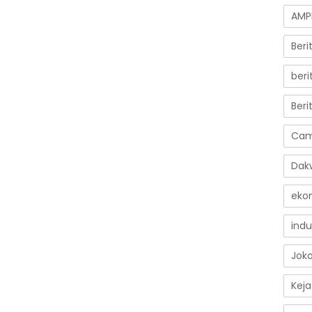
AMP
Ber
beri
Beri
Cam
Dak
eko
indu
Jok
Keja