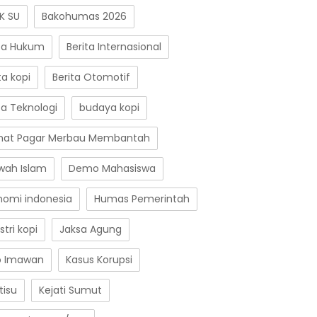
K SU
Bakohumas 2026
ita Hukum
Berita Internasional
ta kopi
Berita Otomotif
ta Teknologi
budaya kopi
at Pagar Merbau Membantah
wah Islam
Demo Mahasiswa
nomi indonesia
Humas Pemerintah
stri kopi
Jaksa Agung
o Imawan
Kasus Korupsi
tisu
Kejati Sumut