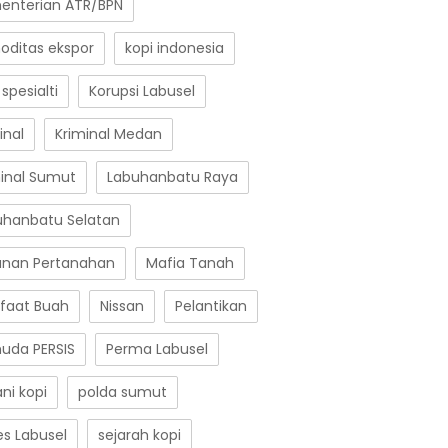
enterian ATR/BPN
oditas ekspor
kopi indonesia
 spesialti
Korupsi Labusel
inal
Kriminal Medan
minal Sumut
Labuhanbatu Raya
uhanbatu Selatan
anan Pertanahan
Mafia Tanah
faat Buah
Nissan
Pelantikan
uda PERSIS
Perma Labusel
ni kopi
polda sumut
es Labusel
sejarah kopi