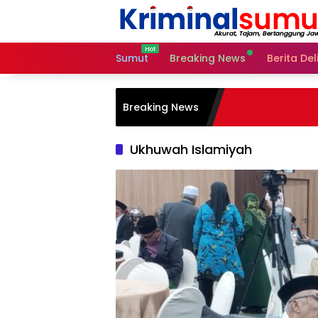
Skip
to
content
Sumut
Breaking News
Berita De
Breaking News
Ukhuwah Islamiyah