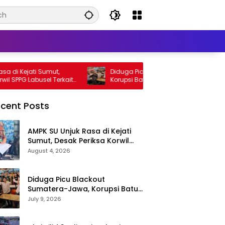
Kejati Sumut,
Diduga Picu Blackout Sumatera-Jawa,
PG Labusel Terkait
Korupsi Batu Bara Diusut Kortas Tipikor
pur Program MBG
Didukung P3H
cent Posts
AMPK SU Unjuk Rasa di Kejati
Sumut, Desak Periksa Korwil
SPPG Labusel Terkait Dugaan
August 4, 2026
Bobroknya Dapur Program
MBG
Diduga Picu Blackout
Sumatera-Jawa, Korupsi Batu
Bara Diusut Kortas Tipikor
July 9, 2026
Didukung P3H