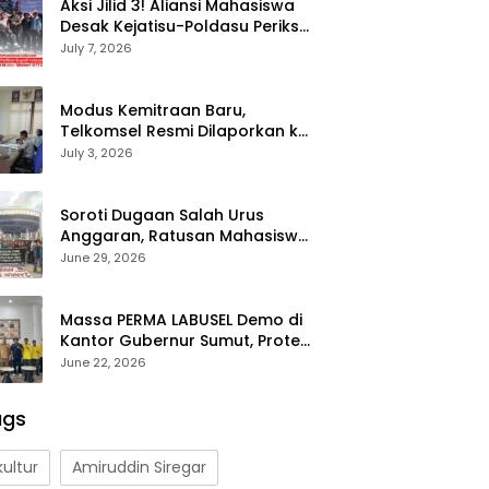
Aksi Jilid 3! Aliansi Mahasiswa
Desak Kejatisu-Poldasu Periksa
Bupati Labusel Terkait Dugaan
July 7, 2026
Korupsi Rp36 M dan ‘Misteri’
OTT Dinkes
Modus Kemitraan Baru,
Telkomsel Resmi Dilaporkan ke
KPPU Sumut Diduga Tendang
July 3, 2026
Pengusaha Lokal!
Soroti Dugaan Salah Urus
Anggaran, Ratusan Mahasiswa
Labusel Geruduk Kantor
June 29, 2026
Gubernur Sumut Desak
Pengusutan Hibah Rp25 Miliar
Massa PERMA LABUSEL Demo di
Kantor Gubernur Sumut, Protes
Hibah Polres Rp 25 M-Desak
June 22, 2026
Pilkades
ags
kultur
Amiruddin Siregar