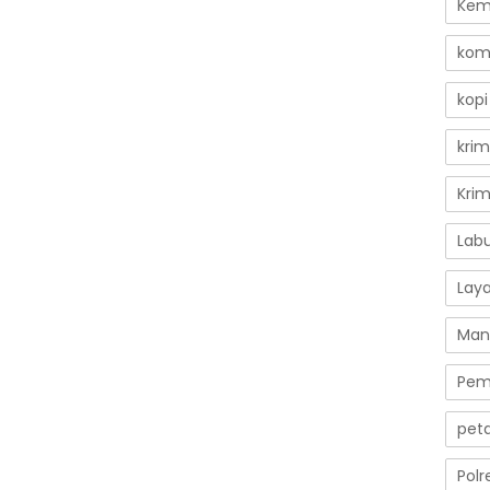
Kem
kom
kopi
krim
Kri
Lab
Lay
Man
Pem
peta
Polr