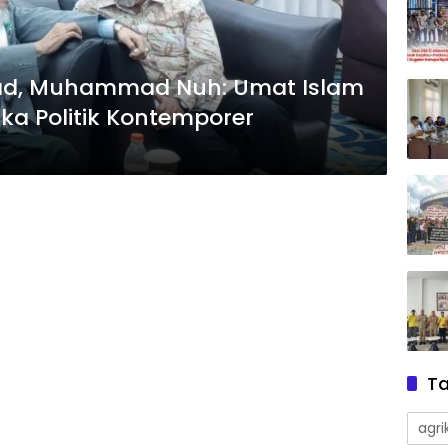
had, Muhammad Nuh: Umat Islam
ika Politik Kontemporer
T
agri