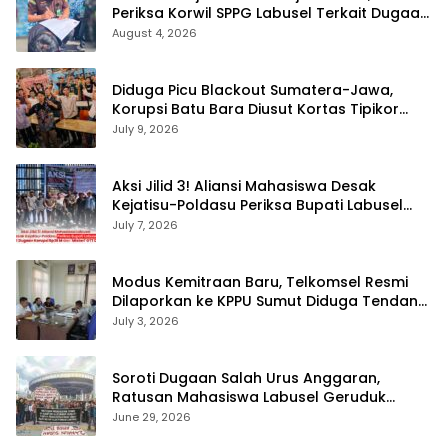
Periksa Korwil SPPG Labusel Terkait Dugaan
Bobroknya Dapur Program MBG
August 4, 2026
Diduga Picu Blackout Sumatera-Jawa,
Korupsi Batu Bara Diusut Kortas Tipikor
Didukung P3H
July 9, 2026
Aksi Jilid 3! Aliansi Mahasiswa Desak
Kejatisu-Poldasu Periksa Bupati Labusel
Terkait Dugaan Korupsi Rp36 M dan ‘Misteri’
July 7, 2026
OTT Dinkes
Modus Kemitraan Baru, Telkomsel Resmi
Dilaporkan ke KPPU Sumut Diduga Tendang
Pengusaha Lokal!
July 3, 2026
Soroti Dugaan Salah Urus Anggaran,
Ratusan Mahasiswa Labusel Geruduk
Kantor Gubernur Sumut Desak Pengusutan
June 29, 2026
Hibah Rp25 Miliar