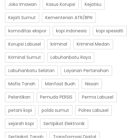
Joko Imawan
Kasus Korupsi
Kejatisu
Kejati Sumut
Kementerian ATR/BPN
komoditas ekspor
kopi indonesia
kopi spesialti
Korupsi Labusel
kriminal
Kriminal Medan
Kriminal Sumut
Labuhanbatu Raya
Labuhanbatu Selatan
Layanan Pertanahan
Mafia Tanah
Manfaat Buah
Nissan
Pelantikan
Pemuda PERSIS
Perma Labusel
petani kopi
polda sumut
Polres Labusel
sejarah kopi
Sertipikat Elektronik
Sertipikat Tanah
Transformasi Digital