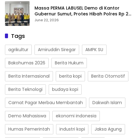
Massa PERMA LABUSEL Demo di Kantor
Gubernur Sumut, Protes Hibah Polres Rp 25
M-Desak Pilkades
June 22, 2026
Tags
agrikultur
Amiruddin Siregar
AMPK SU
Bakohumas 2026
Berita Hukum
Berita Internasional
berita kopi
Berita Otomotif
Berita Teknologi
budaya kopi
Camat Pagar Merbau Membantah
Dakwah Islam
Demo Mahasiswa
ekonomi indonesia
Humas Pemerintah
industri kopi
Jaksa Agung