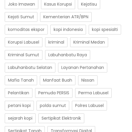
Joko Imawan
Kasus Korupsi
Kejatisu
Kejati Sumut
Kementerian ATR/BPN
komoditas ekspor
kopi indonesia
kopi spesialti
Korupsi Labusel
kriminal
Kriminal Medan
Kriminal Sumut
Labuhanbatu Raya
Labuhanbatu Selatan
Layanan Pertanahan
Mafia Tanah
Manfaat Buah
Nissan
Pelantikan
Pemuda PERSIS
Perma Labusel
petani kopi
polda sumut
Polres Labusel
sejarah kopi
Sertipikat Elektronik
Sertipikat Tanah
Transformasi Digital