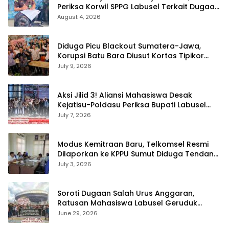
Periksa Korwil SPPG Labusel Terkait Dugaan
Bobroknya Dapur Program MBG
August 4, 2026
Diduga Picu Blackout Sumatera-Jawa,
Korupsi Batu Bara Diusut Kortas Tipikor
Didukung P3H
July 9, 2026
Aksi Jilid 3! Aliansi Mahasiswa Desak
Kejatisu-Poldasu Periksa Bupati Labusel
Terkait Dugaan Korupsi Rp36 M dan ‘Misteri’
July 7, 2026
OTT Dinkes
Modus Kemitraan Baru, Telkomsel Resmi
Dilaporkan ke KPPU Sumut Diduga Tendang
Pengusaha Lokal!
July 3, 2026
Soroti Dugaan Salah Urus Anggaran,
Ratusan Mahasiswa Labusel Geruduk
Kantor Gubernur Sumut Desak Pengusutan
June 29, 2026
Hibah Rp25 Miliar