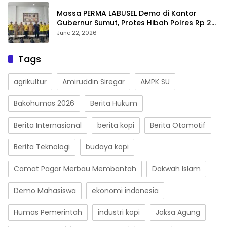
Massa PERMA LABUSEL Demo di Kantor
Gubernur Sumut, Protes Hibah Polres Rp 25
M-Desak Pilkades
June 22, 2026
Tags
agrikultur
Amiruddin Siregar
AMPK SU
Bakohumas 2026
Berita Hukum
Berita Internasional
berita kopi
Berita Otomotif
Berita Teknologi
budaya kopi
Camat Pagar Merbau Membantah
Dakwah Islam
Demo Mahasiswa
ekonomi indonesia
Humas Pemerintah
industri kopi
Jaksa Agung