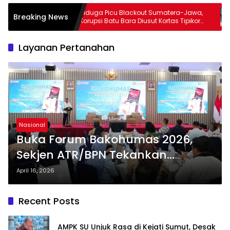
mut,
Diduga Picu Blackout Sumatera-Jawa,
Breaking News
l Terkait
Korupsi Batu Bara Diusut Kortas Tipikor
ram MBG
Didukung P3H
Layanan Pertanahan
Nasional
Buka Forum Bakohumas 2026,
Sekjen ATR/BPN Tekankan
Penyamaan Persepsi dalam
April 16, 2026
Implementasi Sertipikat Elektronik
Recent Posts
AMPK SU Unjuk Rasa di Kejati Sumut, Desak