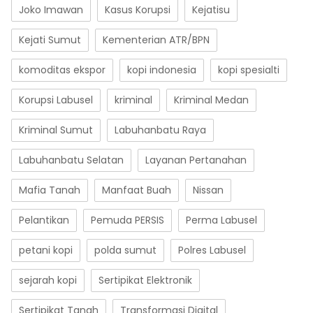
Joko Imawan
Kasus Korupsi
Kejatisu
Kejati Sumut
Kementerian ATR/BPN
komoditas ekspor
kopi indonesia
kopi spesialti
Korupsi Labusel
kriminal
Kriminal Medan
Kriminal Sumut
Labuhanbatu Raya
Labuhanbatu Selatan
Layanan Pertanahan
Mafia Tanah
Manfaat Buah
Nissan
Pelantikan
Pemuda PERSIS
Perma Labusel
petani kopi
polda sumut
Polres Labusel
sejarah kopi
Sertipikat Elektronik
Sertipikat Tanah
Transformasi Digital