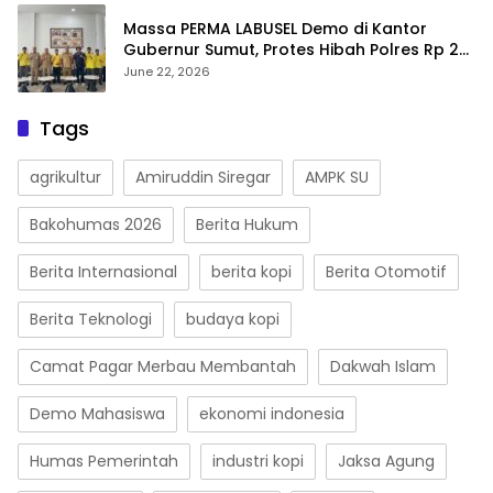
Massa PERMA LABUSEL Demo di Kantor
Gubernur Sumut, Protes Hibah Polres Rp 25
M-Desak Pilkades
June 22, 2026
Tags
agrikultur
Amiruddin Siregar
AMPK SU
Bakohumas 2026
Berita Hukum
Berita Internasional
berita kopi
Berita Otomotif
Berita Teknologi
budaya kopi
Camat Pagar Merbau Membantah
Dakwah Islam
Demo Mahasiswa
ekonomi indonesia
Humas Pemerintah
industri kopi
Jaksa Agung