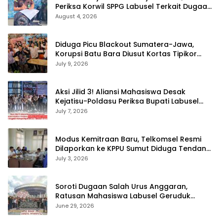
Periksa Korwil SPPG Labusel Terkait Dugaan
Bobroknya Dapur Program MBG
August 4, 2026
Diduga Picu Blackout Sumatera-Jawa,
Korupsi Batu Bara Diusut Kortas Tipikor
Didukung P3H
July 9, 2026
Aksi Jilid 3! Aliansi Mahasiswa Desak
Kejatisu-Poldasu Periksa Bupati Labusel
Terkait Dugaan Korupsi Rp36 M dan ‘Misteri’
July 7, 2026
OTT Dinkes
Modus Kemitraan Baru, Telkomsel Resmi
Dilaporkan ke KPPU Sumut Diduga Tendang
Pengusaha Lokal!
July 3, 2026
Soroti Dugaan Salah Urus Anggaran,
Ratusan Mahasiswa Labusel Geruduk
Kantor Gubernur Sumut Desak Pengusutan
June 29, 2026
Hibah Rp25 Miliar