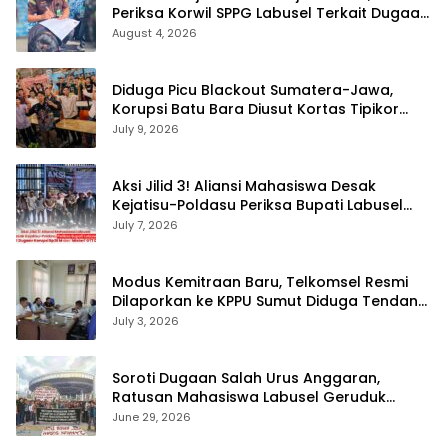
Periksa Korwil SPPG Labusel Terkait Dugaan
Bobroknya Dapur Program MBG
August 4, 2026
Diduga Picu Blackout Sumatera-Jawa,
Korupsi Batu Bara Diusut Kortas Tipikor
Didukung P3H
July 9, 2026
Aksi Jilid 3! Aliansi Mahasiswa Desak
Kejatisu-Poldasu Periksa Bupati Labusel
Terkait Dugaan Korupsi Rp36 M dan ‘Misteri’
July 7, 2026
OTT Dinkes
Modus Kemitraan Baru, Telkomsel Resmi
Dilaporkan ke KPPU Sumut Diduga Tendang
Pengusaha Lokal!
July 3, 2026
Soroti Dugaan Salah Urus Anggaran,
Ratusan Mahasiswa Labusel Geruduk
Kantor Gubernur Sumut Desak Pengusutan
June 29, 2026
Hibah Rp25 Miliar