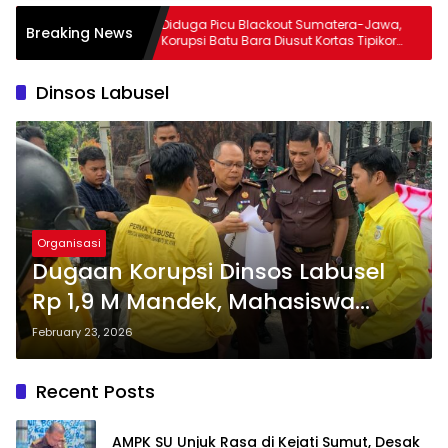
umut,
Diduga Picu Blackout Sumatera-Jawa,
Breaking News
el Terkait
Korupsi Batu Bara Diusut Kortas Tipikor
gram MBG
Didukung P3H
Dinsos Labusel
Organisasi
Dugaan Korupsi Dinsos Labusel
Rp 1,9 M Mandek, Mahasiswa
Geruduk Kejatisu: Ada Permainan
February 23, 2026
Kotor!
Recent Posts
AMPK SU Unjuk Rasa di Kejati Sumut, Desak