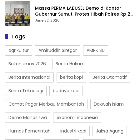
Massa PERMA LABUSEL Demo di Kantor
Gubernur Sumut, Protes Hibah Polres Rp 25
M-Desak Pilkades
June 22, 2026
Tags
agrikultur
Amiruddin Siregar
AMPK SU
Bakohumas 2026
Berita Hukum
Berita Internasional
berita kopi
Berita Otomotif
Berita Teknologi
budaya kopi
Camat Pagar Merbau Membantah
Dakwah Islam
Demo Mahasiswa
ekonomi indonesia
Humas Pemerintah
industri kopi
Jaksa Agung