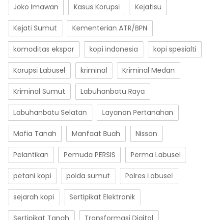
Joko Imawan
Kasus Korupsi
Kejatisu
Kejati Sumut
Kementerian ATR/BPN
komoditas ekspor
kopi indonesia
kopi spesialti
Korupsi Labusel
kriminal
Kriminal Medan
Kriminal Sumut
Labuhanbatu Raya
Labuhanbatu Selatan
Layanan Pertanahan
Mafia Tanah
Manfaat Buah
Nissan
Pelantikan
Pemuda PERSIS
Perma Labusel
petani kopi
polda sumut
Polres Labusel
sejarah kopi
Sertipikat Elektronik
Sertipikat Tanah
Transformasi Digital