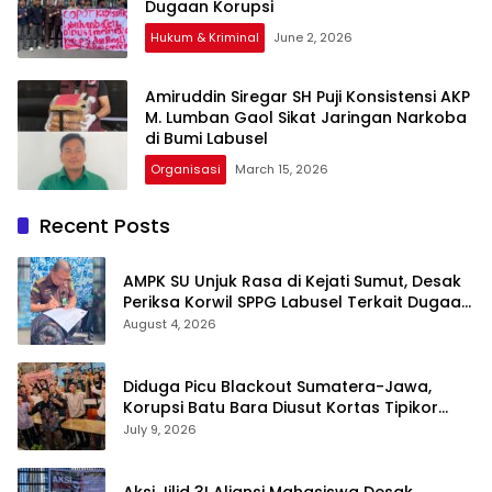
Dugaan Korupsi
Hukum & Kriminal
June 2, 2026
Amiruddin Siregar SH Puji Konsistensi AKP
M. Lumban Gaol Sikat Jaringan Narkoba
di Bumi Labusel
Organisasi
March 15, 2026
Recent Posts
AMPK SU Unjuk Rasa di Kejati Sumut, Desak
Periksa Korwil SPPG Labusel Terkait Dugaan
Bobroknya Dapur Program MBG
August 4, 2026
Diduga Picu Blackout Sumatera-Jawa,
Korupsi Batu Bara Diusut Kortas Tipikor
Didukung P3H
July 9, 2026