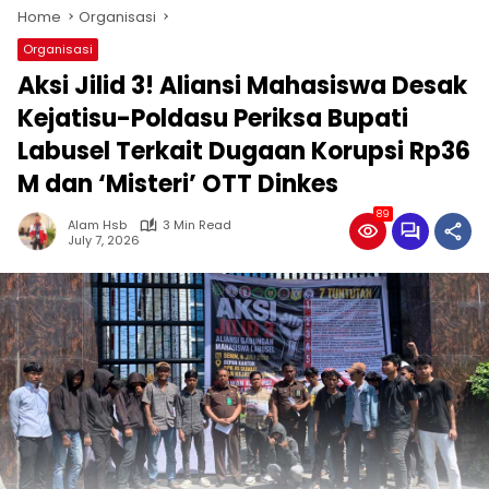
Home
Organisasi
Organisasi
Aksi Jilid 3! Aliansi Mahasiswa Desak
Kejatisu-Poldasu Periksa Bupati
Labusel Terkait Dugaan Korupsi Rp36
M dan ‘Misteri’ OTT Dinkes
89
Alam Hsb
3 Min Read
July 7, 2026