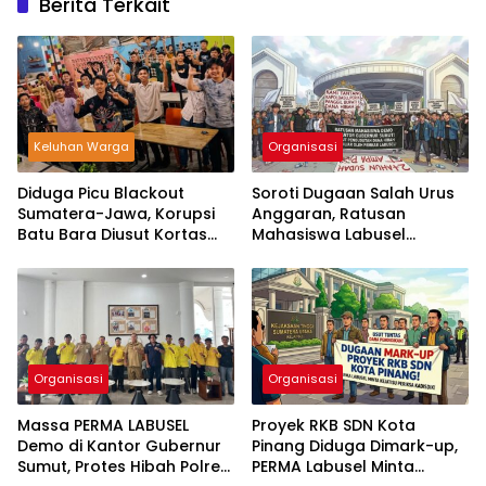
Berita Terkait
Keluhan Warga
Organisasi
Diduga Picu Blackout
Soroti Dugaan Salah Urus
Sumatera-Jawa, Korupsi
Anggaran, Ratusan
Batu Bara Diusut Kortas
Mahasiswa Labusel
Tipikor Didukung P3H
Geruduk Kantor Gubernur
Sumut Desak Pengusutan
Hibah Rp25 Miliar
Organisasi
Organisasi
Massa PERMA LABUSEL
Proyek RKB SDN Kota
Demo di Kantor Gubernur
Pinang Diduga Dimark-up,
Sumut, Protes Hibah Polres
PERMA Labusel Minta