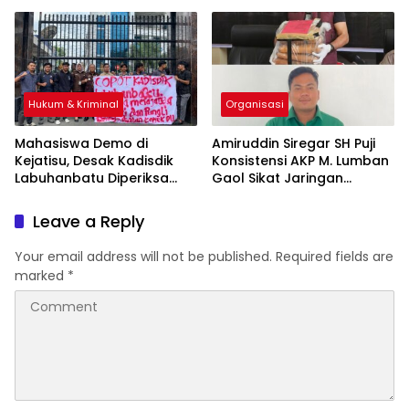
Rp 25 M-Desak Pilkades
Kejatisu Periksa Kadisdik!
Hukum & Kriminal
Organisasi
Mahasiswa Demo di
Amiruddin Siregar SH Puji
Kejatisu, Desak Kadisdik
Konsistensi AKP M. Lumban
Labuhanbatu Diperiksa
Gaol Sikat Jaringan
Terkait Dugaan Korupsi
Narkoba di Bumi Labusel
Leave a Reply
Your email address will not be published.
Required fields are
marked
*