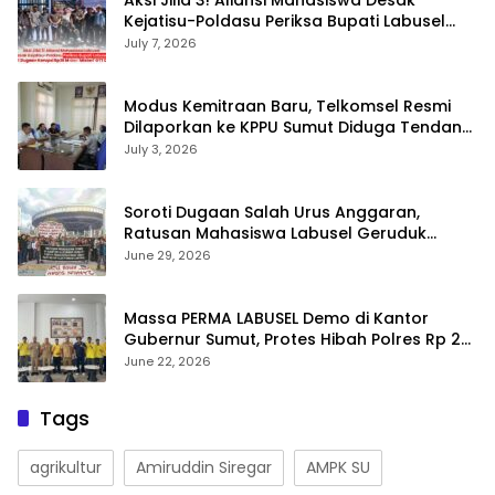
Aksi Jilid 3! Aliansi Mahasiswa Desak
Kejatisu-Poldasu Periksa Bupati Labusel
Terkait Dugaan Korupsi Rp36 M dan ‘Misteri’
July 7, 2026
OTT Dinkes
Modus Kemitraan Baru, Telkomsel Resmi
Dilaporkan ke KPPU Sumut Diduga Tendang
Pengusaha Lokal!
July 3, 2026
Soroti Dugaan Salah Urus Anggaran,
Ratusan Mahasiswa Labusel Geruduk
Kantor Gubernur Sumut Desak Pengusutan
June 29, 2026
Hibah Rp25 Miliar
Massa PERMA LABUSEL Demo di Kantor
Gubernur Sumut, Protes Hibah Polres Rp 25
M-Desak Pilkades
June 22, 2026
Tags
agrikultur
Amiruddin Siregar
AMPK SU