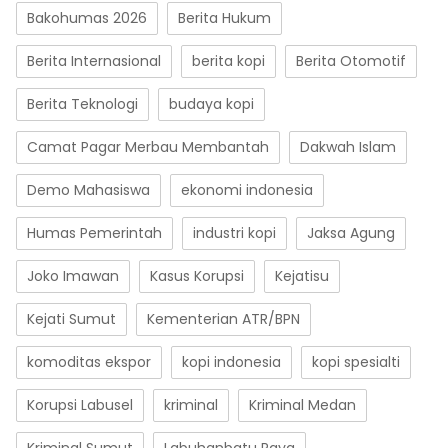
Bakohumas 2026
Berita Hukum
Berita Internasional
berita kopi
Berita Otomotif
Berita Teknologi
budaya kopi
Camat Pagar Merbau Membantah
Dakwah Islam
Demo Mahasiswa
ekonomi indonesia
Humas Pemerintah
industri kopi
Jaksa Agung
Joko Imawan
Kasus Korupsi
Kejatisu
Kejati Sumut
Kementerian ATR/BPN
komoditas ekspor
kopi indonesia
kopi spesialti
Korupsi Labusel
kriminal
Kriminal Medan