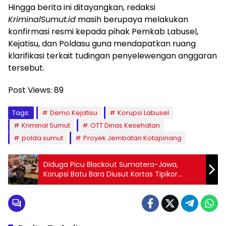
Hingga berita ini ditayangkan, redaksi
KriminalSumut.id
masih berupaya melakukan
konfirmasi resmi kepada pihak Pemkab Labusel,
Kejatisu, dan Poldasu guna mendapatkan ruang
klarifikasi terkait tudingan penyelewengan anggaran
tersebut.
Post Views:
89
Tags:
Demo Kejatisu
Korupsi Labusel
Kriminal Sumut
OTT Dinas Kesehatan
polda sumut
Proyek Jembatan Kotapinang
Diduga Picu Blackout Sumatera-Jawa,
Korupsi Batu Bara Diusut Kortas Tipikor
Didukung P3H