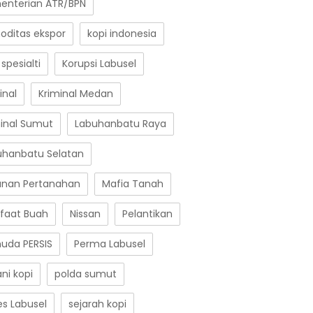
enterian ATR/BPN
oditas ekspor
kopi indonesia
 spesialti
Korupsi Labusel
inal
Kriminal Medan
minal Sumut
Labuhanbatu Raya
uhanbatu Selatan
anan Pertanahan
Mafia Tanah
faat Buah
Nissan
Pelantikan
uda PERSIS
Perma Labusel
ni kopi
polda sumut
es Labusel
sejarah kopi