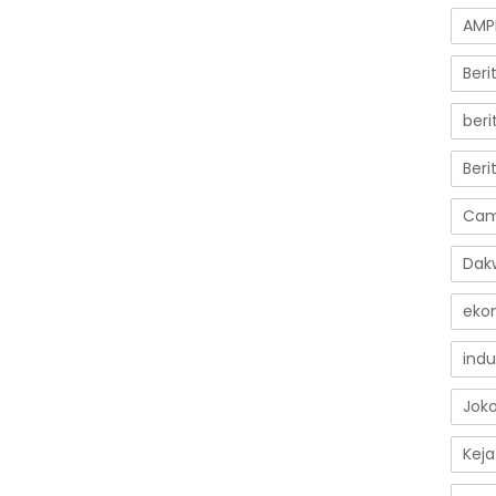
AMP
Ber
beri
Beri
Cam
Dak
eko
indu
Jok
Keja