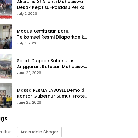
Aksi Jilid 3! Aliansi Mahasiswa
Desak Kejatisu-Poldasu Periksa
Bupati Labusel Terkait Dugaan
July 7, 2026
Korupsi Rp36 M dan ‘Misteri’
OTT Dinkes
Modus Kemitraan Baru,
Telkomsel Resmi Dilaporkan ke
KPPU Sumut Diduga Tendang
July 3, 2026
Pengusaha Lokal!
Soroti Dugaan Salah Urus
Anggaran, Ratusan Mahasiswa
Labusel Geruduk Kantor
June 29, 2026
Gubernur Sumut Desak
Pengusutan Hibah Rp25 Miliar
Massa PERMA LABUSEL Demo di
Kantor Gubernur Sumut, Protes
Hibah Polres Rp 25 M-Desak
June 22, 2026
Pilkades
ags
kultur
Amiruddin Siregar