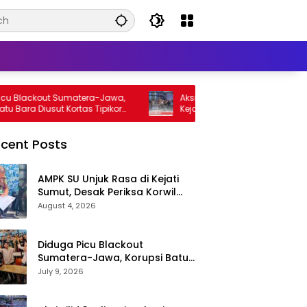
ckout Sumatera-Jawa,
Aksi Jilid 3! Aliansi Mahasiswa Desak
 Diusut Kortas Tipikor
Kejatisu-Poldasu Periksa Bupati Labus
Terkait Dugaan Korupsi Rp36 M dan
‘Misteri’ OTT Dinkes
cent Posts
AMPK SU Unjuk Rasa di Kejati
Sumut, Desak Periksa Korwil
SPPG Labusel Terkait Dugaan
August 4, 2026
Bobroknya Dapur Program
MBG
Diduga Picu Blackout
Sumatera-Jawa, Korupsi Batu
Bara Diusut Kortas Tipikor
July 9, 2026
Didukung P3H