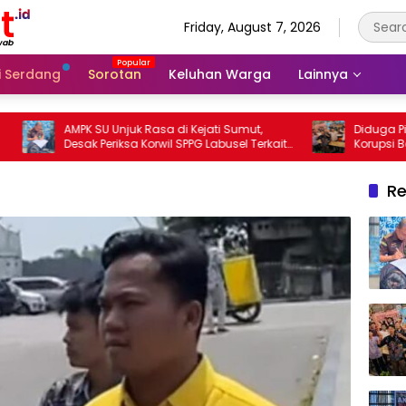
Friday, August 7, 2026
li Serdang
Sorotan
Keluhan Warga
Lainnya
AMPK SU Unjuk Rasa di Kejati Sumut,
Diduga Picu Bla
Desak Periksa Korwil SPPG Labusel Terkait
Korupsi Batu Bara
Dugaan Bobroknya Dapur Program MBG
Didukung P3H
Re