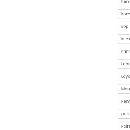
Kem
kom
kopi
krim
Kri
Lab
Lay
Man
Pem
peta
Polr