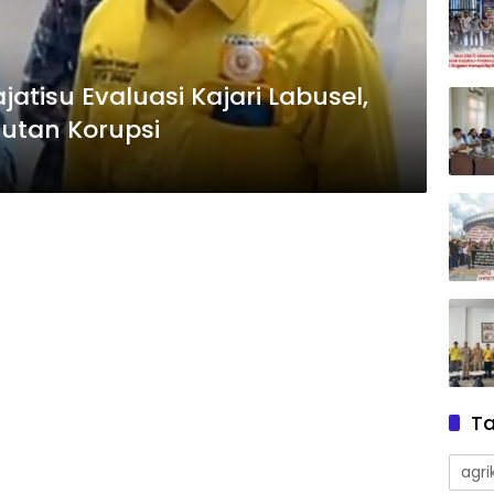
atisu Evaluasi Kajari Labusel,
utan Korupsi
T
agri