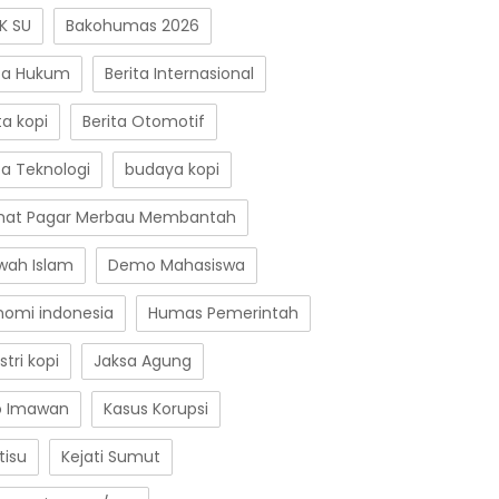
K SU
Bakohumas 2026
ita Hukum
Berita Internasional
ta kopi
Berita Otomotif
ta Teknologi
budaya kopi
at Pagar Merbau Membantah
wah Islam
Demo Mahasiswa
nomi indonesia
Humas Pemerintah
stri kopi
Jaksa Agung
o Imawan
Kasus Korupsi
tisu
Kejati Sumut