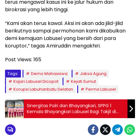
terus mengawal kasus ini ke jalur hukum dan
birokrasi yang lebih tinggi.
“Kami akan terus kawal. Aksi ini akan ada jilid-jilid
berikutnya sampai permohonan kami dikabulkan
demi kemajuan Labusel yang bersih dari para
koruptor,” tegas Amiruddin mengakhiri.
Post Views:
165
Tags:
Demo Mahasiswa
Jaksa Agung
Kajari Labusel Dicopot
Kejati Sumut
Korupsi Labuhanbatu Selatan
Perma Labusel
Sinergitas Polri dan Bhayangkari, SPPG 1
Kemala Bhayangkari Labusel Bagi Takjil di
Kampung Rakyat