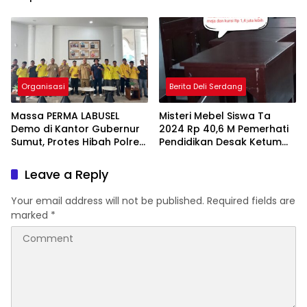
Diduga Tendang
Geruduk Kantor Gubernur
Pengusaha Lokal!
Sumut Desak Pengusutan
Hibah Rp25 Miliar
Organisasi
Berita Deli Serdang
Massa PERMA LABUSEL
Misteri Mebel Siswa Ta
Demo di Kantor Gubernur
2024 Rp 40,6 M Pemerhati
Sumut, Protes Hibah Polres
Pendidikan Desak Ketum
Rp 25 M-Desak Pilkades
P2BMI Tak Goyah
Leave a Reply
Your email address will not be published.
Required fields are
marked
*