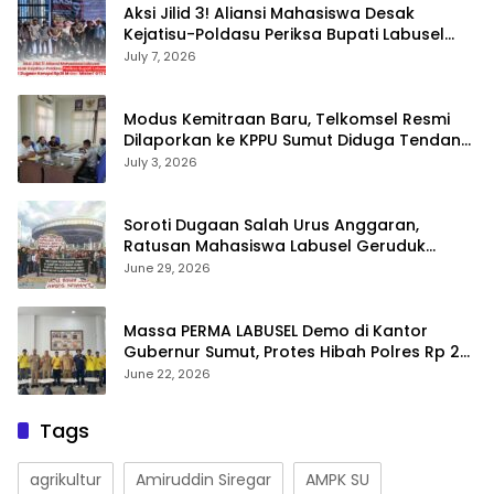
Aksi Jilid 3! Aliansi Mahasiswa Desak
Kejatisu-Poldasu Periksa Bupati Labusel
Terkait Dugaan Korupsi Rp36 M dan ‘Misteri’
July 7, 2026
OTT Dinkes
Modus Kemitraan Baru, Telkomsel Resmi
Dilaporkan ke KPPU Sumut Diduga Tendang
Pengusaha Lokal!
July 3, 2026
Soroti Dugaan Salah Urus Anggaran,
Ratusan Mahasiswa Labusel Geruduk
Kantor Gubernur Sumut Desak Pengusutan
June 29, 2026
Hibah Rp25 Miliar
Massa PERMA LABUSEL Demo di Kantor
Gubernur Sumut, Protes Hibah Polres Rp 25
M-Desak Pilkades
June 22, 2026
Tags
agrikultur
Amiruddin Siregar
AMPK SU