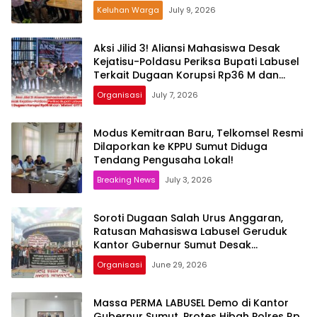
Keluhan Warga
July 9, 2026
Aksi Jilid 3! Aliansi Mahasiswa Desak
Kejatisu-Poldasu Periksa Bupati Labusel
Terkait Dugaan Korupsi Rp36 M dan
‘Misteri’ OTT Dinkes
Organisasi
July 7, 2026
Modus Kemitraan Baru, Telkomsel Resmi
Dilaporkan ke KPPU Sumut Diduga
Tendang Pengusaha Lokal!
Breaking News
July 3, 2026
Soroti Dugaan Salah Urus Anggaran,
Ratusan Mahasiswa Labusel Geruduk
Kantor Gubernur Sumut Desak
Pengusutan Hibah Rp25 Miliar
Organisasi
June 29, 2026
Massa PERMA LABUSEL Demo di Kantor
Gubernur Sumut, Protes Hibah Polres Rp