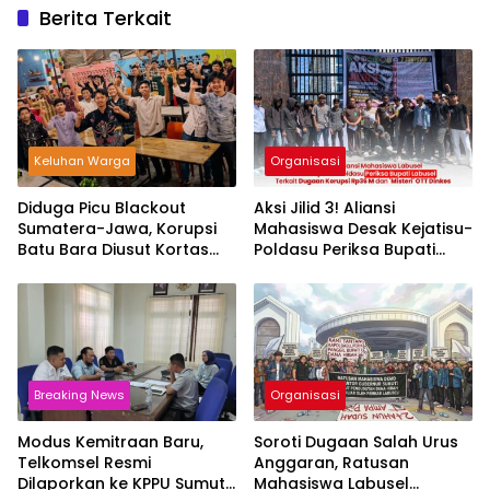
Berita Terkait
Keluhan Warga
Organisasi
Diduga Picu Blackout
Aksi Jilid 3! Aliansi
Sumatera-Jawa, Korupsi
Mahasiswa Desak Kejatisu-
Batu Bara Diusut Kortas
Poldasu Periksa Bupati
Tipikor Didukung P3H
Labusel Terkait Dugaan
Korupsi Rp36 M dan
‘Misteri’ OTT Dinkes
Breaking News
Organisasi
Modus Kemitraan Baru,
Soroti Dugaan Salah Urus
Telkomsel Resmi
Anggaran, Ratusan
Dilaporkan ke KPPU Sumut
Mahasiswa Labusel