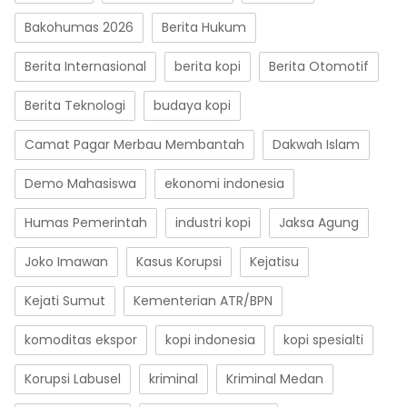
Bakohumas 2026
Berita Hukum
Berita Internasional
berita kopi
Berita Otomotif
Berita Teknologi
budaya kopi
Camat Pagar Merbau Membantah
Dakwah Islam
Demo Mahasiswa
ekonomi indonesia
Humas Pemerintah
industri kopi
Jaksa Agung
Joko Imawan
Kasus Korupsi
Kejatisu
Kejati Sumut
Kementerian ATR/BPN
komoditas ekspor
kopi indonesia
kopi spesialti
Korupsi Labusel
kriminal
Kriminal Medan