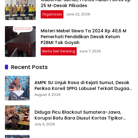
25 M-Desak Pilkades
Organisasi
June 22, 2026
Misteri Mebel Siswa Ta 2024 Rp 40,6 M
Pemerhati Pendidikan Desak Ketum
P2BMI Tak Goyah
Berita Deli Serdang
June 7, 2026
Recent Posts
AMPK SU Unjuk Rasa di Kejati Sumut, Desak
Periksa Korwil SPPG Labusel Terkait Dugaan
Bobroknya Dapur Program MBG
August 4, 2026
Diduga Picu Blackout Sumatera-Jawa,
Korupsi Batu Bara Diusut Kortas Tipikor
Didukung P3H
July 9, 2026