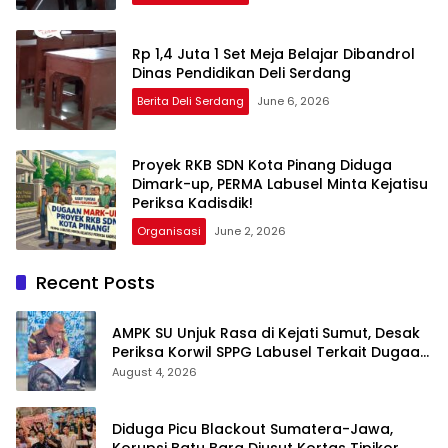
Rp 1,4 Juta 1 Set Meja Belajar Dibandrol
Dinas Pendidikan Deli Serdang
Berita Deli Serdang
June 6, 2026
Proyek RKB SDN Kota Pinang Diduga
Dimark-up, PERMA Labusel Minta Kejatisu
Periksa Kadisdik!
Organisasi
June 2, 2026
Recent Posts
AMPK SU Unjuk Rasa di Kejati Sumut, Desak
Periksa Korwil SPPG Labusel Terkait Dugaan
Bobroknya Dapur Program MBG
August 4, 2026
Diduga Picu Blackout Sumatera-Jawa,