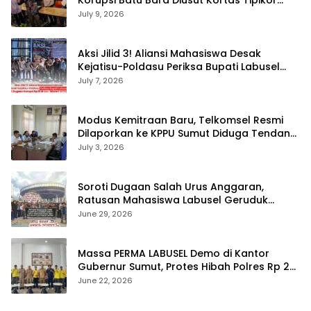
Korupsi Batu Bara Diusut Kortas Tipikor
Didukung P3H
July 9, 2026
Aksi Jilid 3! Aliansi Mahasiswa Desak
Kejatisu-Poldasu Periksa Bupati Labusel
Terkait Dugaan Korupsi Rp36 M dan ‘Misteri’
July 7, 2026
OTT Dinkes
Modus Kemitraan Baru, Telkomsel Resmi
Dilaporkan ke KPPU Sumut Diduga Tendang
Pengusaha Lokal!
July 3, 2026
Soroti Dugaan Salah Urus Anggaran,
Ratusan Mahasiswa Labusel Geruduk
Kantor Gubernur Sumut Desak Pengusutan
June 29, 2026
Hibah Rp25 Miliar
Massa PERMA LABUSEL Demo di Kantor
Gubernur Sumut, Protes Hibah Polres Rp 25
M-Desak Pilkades
June 22, 2026