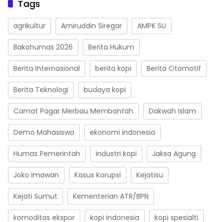
Tags
agrikultur
Amiruddin Siregar
AMPK SU
Bakohumas 2026
Berita Hukum
Berita Internasional
berita kopi
Berita Otomotif
Berita Teknologi
budaya kopi
Camat Pagar Merbau Membantah
Dakwah Islam
Demo Mahasiswa
ekonomi indonesia
Humas Pemerintah
industri kopi
Jaksa Agung
Joko Imawan
Kasus Korupsi
Kejatisu
Kejati Sumut
Kementerian ATR/BPN
komoditas ekspor
kopi indonesia
kopi spesialti