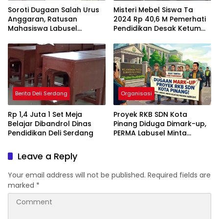
Soroti Dugaan Salah Urus
Misteri Mebel Siswa Ta
Anggaran, Ratusan
2024 Rp 40,6 M Pemerhati
Mahasiswa Labusel
Pendidikan Desak Ketum
Geruduk Kantor Gubernur
P2BMI Tak Goyah
Sumut Desak Pengusutan
Hibah Rp25 Miliar
Berita Deli Serdang
Organisasi
Rp 1,4 Juta 1 Set Meja
Proyek RKB SDN Kota
Belajar Dibandrol Dinas
Pinang Diduga Dimark-up,
Pendidikan Deli Serdang
PERMA Labusel Minta
Kejatisu Periksa Kadisdik!
Leave a Reply
Your email address will not be published.
Required fields are
marked
*