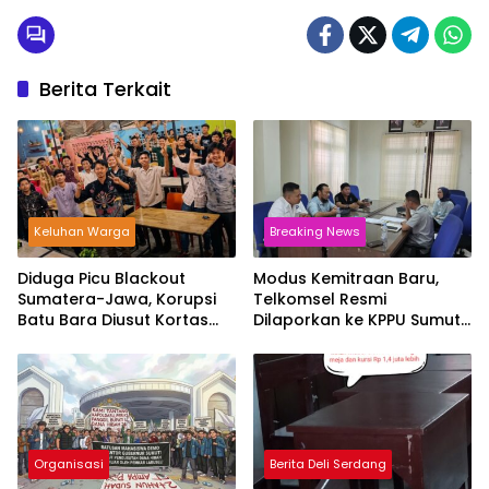
Berita Terkait
Keluhan Warga
Breaking News
Diduga Picu Blackout
Modus Kemitraan Baru,
Sumatera-Jawa, Korupsi
Telkomsel Resmi
Batu Bara Diusut Kortas
Dilaporkan ke KPPU Sumut
Tipikor Didukung P3H
Diduga Tendang
Pengusaha Lokal!
Organisasi
Berita Deli Serdang