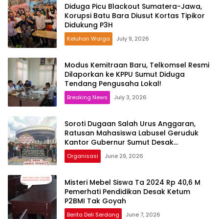
Diduga Picu Blackout Sumatera-Jawa,
Korupsi Batu Bara Diusut Kortas Tipikor
Didukung P3H
Keluhan Warga
July 9, 2026
Modus Kemitraan Baru, Telkomsel Resmi
Dilaporkan ke KPPU Sumut Diduga
Tendang Pengusaha Lokal!
Breaking News
July 3, 2026
Soroti Dugaan Salah Urus Anggaran,
Ratusan Mahasiswa Labusel Geruduk
Kantor Gubernur Sumut Desak
Pengusutan Hibah Rp25 Miliar
Organisasi
June 29, 2026
Misteri Mebel Siswa Ta 2024 Rp 40,6 M
Pemerhati Pendidikan Desak Ketum
P2BMI Tak Goyah
Berita Deli Serdang
June 7, 2026