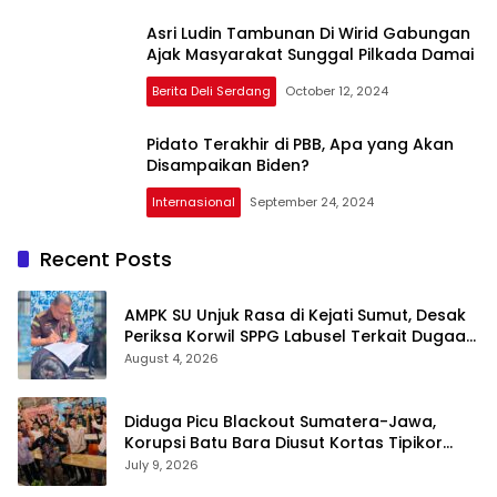
Tanah Eks PTPN I
Layanan Mata Profesional
Asri Ludin Tambunan Di Wirid Gabungan
Ajak Masyarakat Sunggal Pilkada Damai
Berita Deli Serdang
October 12, 2024
Pidato Terakhir di PBB, Apa yang Akan
Disampaikan Biden?
Internasional
September 24, 2024
Recent Posts
AMPK SU Unjuk Rasa di Kejati Sumut, Desak
Periksa Korwil SPPG Labusel Terkait Dugaan
Bobroknya Dapur Program MBG
August 4, 2026
Diduga Picu Blackout Sumatera-Jawa,
Korupsi Batu Bara Diusut Kortas Tipikor
Didukung P3H
July 9, 2026