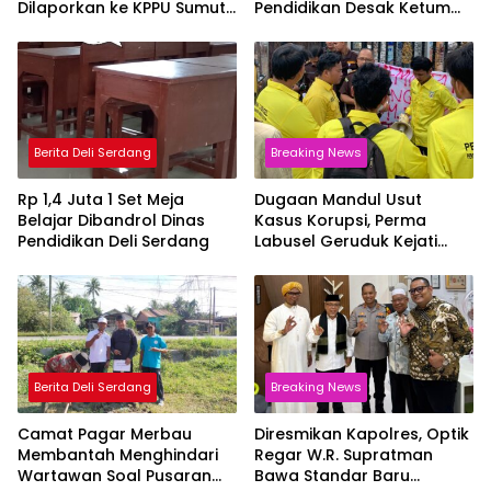
Dilaporkan ke KPPU Sumut
Pendidikan Desak Ketum
Diduga Tendang
P2BMI Tak Goyah
Pengusaha Lokal!
Berita Deli Serdang
Breaking News
Rp 1,4 Juta 1 Set Meja
Dugaan Mandul Usut
Belajar Dibandrol Dinas
Kasus Korupsi, Perma
Pendidikan Deli Serdang
Labusel Geruduk Kejati
Sumut Desak Kajari dan
Kasi Pidsus Dicopot!
Berita Deli Serdang
Breaking News
Camat Pagar Merbau
Diresmikan Kapolres, Optik
Membantah Menghindari
Regar W.R. Supratman
Wartawan Soal Pusaran
Bawa Standar Baru