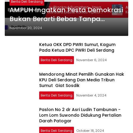
Berita Deli Serdang
Diduga Picu Blackout Sumatera-Jawa,
Aksi Jilid 
AMPUH Ingatkan Pesta Demokrasi
Breaking News
Korupsi Batu Bara Diusut Kortas Tipikor
Kejatisu-P
Bukan Berarti Bebas Tanpa
Didukung P3H
Terkait Du
‘Misteri’ O
Aturan
Politik
November 20, 2024
Ketua OKK DPD PWRI Sumut, Kagum
Pada Ketua DPC PWRI Deli Serdang
Berita Deli Serdang
November 6, 2024
Mendorong Minat Pemilih Gunakan Hak
KPU Deli Serdang Dan Media Tribun
Sumut Giat Sosdik
Berita Deli Serdang
November 4, 2024
Paslon No 2 dr Asri Ludin Tambunan -
Lom Lom Suwondo Didukung Pertalian
Darah Patogar
Berita Deli Serdang
October 18, 2024