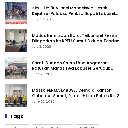
Aksi Jilid 3! Aliansi Mahasiswa Desak
Kejatisu-Poldasu Periksa Bupati Labusel
Terkait Dugaan Korupsi Rp36 M dan ‘Misteri’
July 7, 2026
OTT Dinkes
Modus Kemitraan Baru, Telkomsel Resmi
Dilaporkan ke KPPU Sumut Diduga Tendang
Pengusaha Lokal!
July 3, 2026
Soroti Dugaan Salah Urus Anggaran,
Ratusan Mahasiswa Labusel Geruduk
Kantor Gubernur Sumut Desak Pengusutan
June 29, 2026
Hibah Rp25 Miliar
Massa PERMA LABUSEL Demo di Kantor
Gubernur Sumut, Protes Hibah Polres Rp 25
M-Desak Pilkades
June 22, 2026
Tags