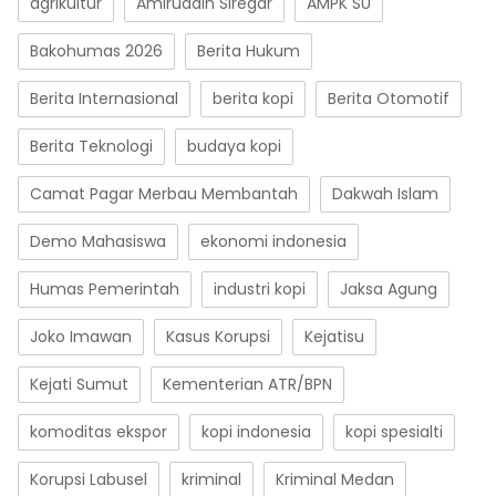
agrikultur
Amiruddin Siregar
AMPK SU
Bakohumas 2026
Berita Hukum
Berita Internasional
berita kopi
Berita Otomotif
Berita Teknologi
budaya kopi
Camat Pagar Merbau Membantah
Dakwah Islam
Demo Mahasiswa
ekonomi indonesia
Humas Pemerintah
industri kopi
Jaksa Agung
Joko Imawan
Kasus Korupsi
Kejatisu
Kejati Sumut
Kementerian ATR/BPN
komoditas ekspor
kopi indonesia
kopi spesialti
Korupsi Labusel
kriminal
Kriminal Medan