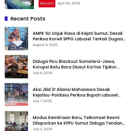
Ekonomi
April 26, 2026
Recent Posts
AMPK SU Unjuk Rasa di Kejati Sumut, Desak
Periksa Korwil SPPG Labusel Terkait Dugaan
Bobroknya Dapur Program MBG
August 4, 2026
Diduga Picu Blackout Sumatera-Jawa,
Korupsi Batu Bara Diusut Kortas Tipikor
Didukung P3H
July 9, 2026
Aksi Jilid 3! Aliansi Mahasiswa Desak
Kejatisu-Poldasu Periksa Bupati Labusel
Terkait Dugaan Korupsi Rp36 M dan ‘Misteri’
July 7, 2026
OTT Dinkes
Modus Kemitraan Baru, Telkomsel Resmi
Dilaporkan ke KPPU Sumut Diduga Tendang
Pengusaha Lokal!
July 3, 2026