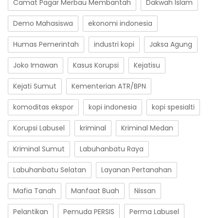
Camat Pagar Merbau Membantah
Dakwah Islam
Demo Mahasiswa
ekonomi indonesia
Humas Pemerintah
industri kopi
Jaksa Agung
Joko Imawan
Kasus Korupsi
Kejatisu
Kejati Sumut
Kementerian ATR/BPN
komoditas ekspor
kopi indonesia
kopi spesialti
Korupsi Labusel
kriminal
Kriminal Medan
Kriminal Sumut
Labuhanbatu Raya
Labuhanbatu Selatan
Layanan Pertanahan
Mafia Tanah
Manfaat Buah
Nissan
Pelantikan
Pemuda PERSIS
Perma Labusel