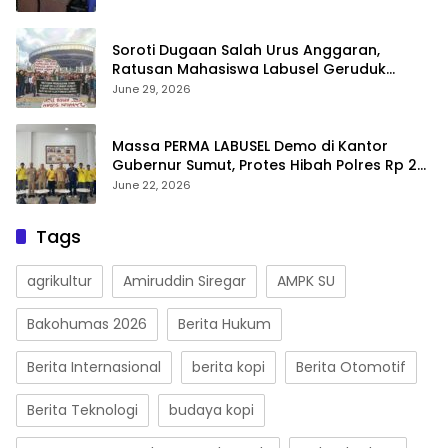
Soroti Dugaan Salah Urus Anggaran,
Ratusan Mahasiswa Labusel Geruduk
Kantor Gubernur Sumut Desak Pengusutan
June 29, 2026
Hibah Rp25 Miliar
Massa PERMA LABUSEL Demo di Kantor
Gubernur Sumut, Protes Hibah Polres Rp 25
M-Desak Pilkades
June 22, 2026
Tags
agrikultur
Amiruddin Siregar
AMPK SU
Bakohumas 2026
Berita Hukum
Berita Internasional
berita kopi
Berita Otomotif
Berita Teknologi
budaya kopi