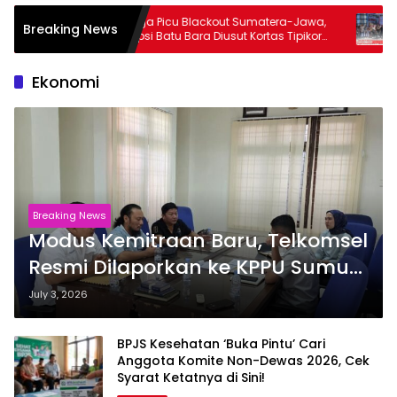
Diduga Picu Blackout Sumatera-Jawa,
Aksi 
Breaking News
kait
Korupsi Batu Bara Diusut Kortas Tipikor
Kejat
MBG
Didukung P3H
Terka
‘Mist
Ekonomi
Breaking News
Modus Kemitraan Baru, Telkomsel
Resmi Dilaporkan ke KPPU Sumut
Diduga Tendang Pengusaha
July 3, 2026
Lokal!
BPJS Kesehatan ‘Buka Pintu’ Cari
Anggota Komite Non-Dewas 2026, Cek
Syarat Ketatnya di Sini!