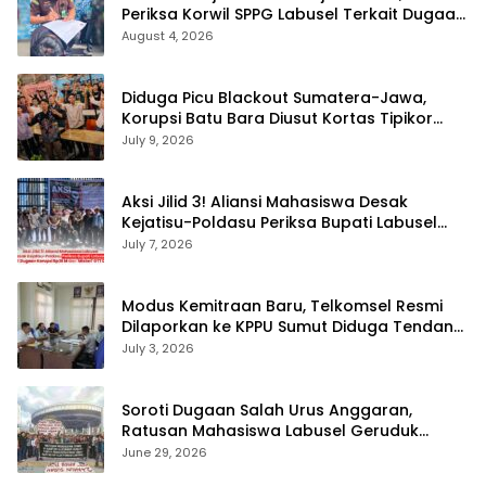
Periksa Korwil SPPG Labusel Terkait Dugaan
Bobroknya Dapur Program MBG
August 4, 2026
Diduga Picu Blackout Sumatera-Jawa,
Korupsi Batu Bara Diusut Kortas Tipikor
Didukung P3H
July 9, 2026
Aksi Jilid 3! Aliansi Mahasiswa Desak
Kejatisu-Poldasu Periksa Bupati Labusel
Terkait Dugaan Korupsi Rp36 M dan ‘Misteri’
July 7, 2026
OTT Dinkes
Modus Kemitraan Baru, Telkomsel Resmi
Dilaporkan ke KPPU Sumut Diduga Tendang
Pengusaha Lokal!
July 3, 2026
Soroti Dugaan Salah Urus Anggaran,
Ratusan Mahasiswa Labusel Geruduk
Kantor Gubernur Sumut Desak Pengusutan
June 29, 2026
Hibah Rp25 Miliar