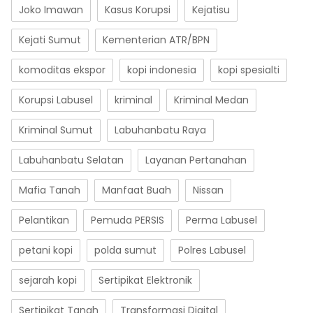
Joko Imawan
Kasus Korupsi
Kejatisu
Kejati Sumut
Kementerian ATR/BPN
komoditas ekspor
kopi indonesia
kopi spesialti
Korupsi Labusel
kriminal
Kriminal Medan
Kriminal Sumut
Labuhanbatu Raya
Labuhanbatu Selatan
Layanan Pertanahan
Mafia Tanah
Manfaat Buah
Nissan
Pelantikan
Pemuda PERSIS
Perma Labusel
petani kopi
polda sumut
Polres Labusel
sejarah kopi
Sertipikat Elektronik
Sertipikat Tanah
Transformasi Digital