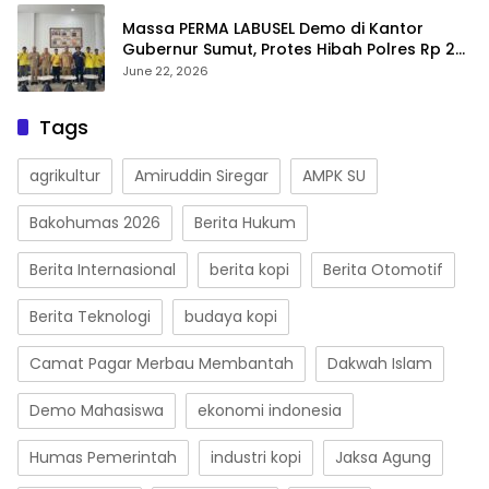
Massa PERMA LABUSEL Demo di Kantor
Gubernur Sumut, Protes Hibah Polres Rp 25
M-Desak Pilkades
June 22, 2026
Tags
agrikultur
Amiruddin Siregar
AMPK SU
Bakohumas 2026
Berita Hukum
Berita Internasional
berita kopi
Berita Otomotif
Berita Teknologi
budaya kopi
Camat Pagar Merbau Membantah
Dakwah Islam
Demo Mahasiswa
ekonomi indonesia
Humas Pemerintah
industri kopi
Jaksa Agung