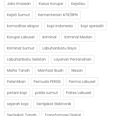
Joko Imawan
Kasus Korupsi
Kejatisu
Kejati Sumut
Kementerian ATR/BPN
komoditas ekspor
kopi indonesia
kopi spesialti
Korupsi Labusel
kriminal
Kriminal Medan
Kriminal Sumut
Labuhanbatu Raya
Labuhanbatu Selatan
Layanan Pertanahan
Mafia Tanah
Manfaat Buah
Nissan
Pelantikan
Pemuda PERSIS
Perma Labusel
petani kopi
polda sumut
Polres Labusel
sejarah kopi
Sertipikat Elektronik
Sertipikat Tanah
Transformasi Digital