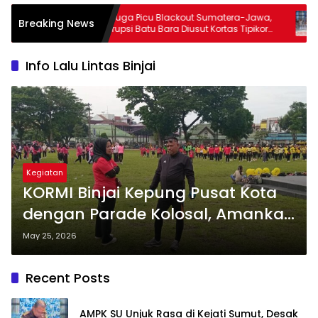
t,
Diduga Picu Blackout Sumatera-Jawa,
Ak
Breaking News
Terkait
Korupsi Batu Bara Diusut Kortas Tipikor
Ke
am MBG
Didukung P3H
Te
‘Mi
Info Lalu Lintas Binjai
Kegiatan
KORMI Binjai Kepung Pusat Kota
dengan Parade Kolosal, Amankan
Persiapan ‘Sumut Berkolaborasi
May 25, 2026
Binjai Berkah’!
Recent Posts
AMPK SU Unjuk Rasa di Kejati Sumut, Desak