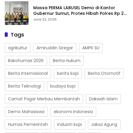
Massa PERMA LABUSEL Demo di Kantor
Gubernur Sumut, Protes Hibah Polres Rp 25
M-Desak Pilkades
June 22, 2026
Tags
agrikultur
Amiruddin Siregar
AMPK SU
Bakohumas 2026
Berita Hukum
Berita Internasional
berita kopi
Berita Otomotif
Berita Teknologi
budaya kopi
Camat Pagar Merbau Membantah
Dakwah Islam
Demo Mahasiswa
ekonomi indonesia
Humas Pemerintah
industri kopi
Jaksa Agung