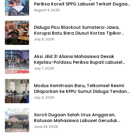
Periksa Korwil SPPG Labusel Terkait Dugaan
Bobroknya Dapur Program MBG
August 4, 2026
Diduga Picu Blackout Sumatera-Jawa,
Korupsi Batu Bara Diusut Kortas Tipikor
Didukung P3H
July 9, 2026
Aksi Jilid 3! Aliansi Mahasiswa Desak
Kejatisu-Poldasu Periksa Bupati Labusel
Terkait Dugaan Korupsi Rp36 M dan ‘Misteri’
July 7, 2026
OTT Dinkes
Modus Kemitraan Baru, Telkomsel Resmi
Dilaporkan ke KPPU Sumut Diduga Tendang
Pengusaha Lokal!
July 3, 2026
Soroti Dugaan Salah Urus Anggaran,
Ratusan Mahasiswa Labusel Geruduk
Kantor Gubernur Sumut Desak Pengusutan
June 29, 2026
Hibah Rp25 Miliar