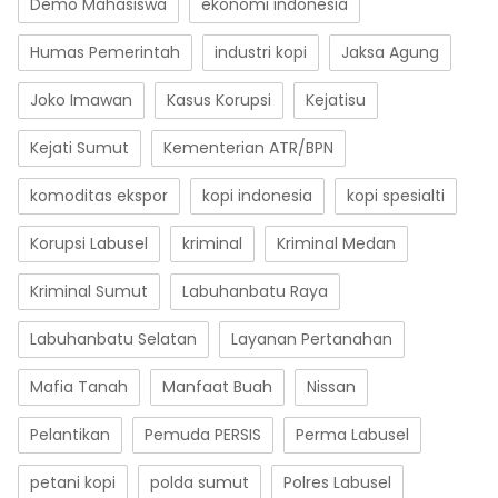
Demo Mahasiswa
ekonomi indonesia
Humas Pemerintah
industri kopi
Jaksa Agung
Joko Imawan
Kasus Korupsi
Kejatisu
Kejati Sumut
Kementerian ATR/BPN
komoditas ekspor
kopi indonesia
kopi spesialti
Korupsi Labusel
kriminal
Kriminal Medan
Kriminal Sumut
Labuhanbatu Raya
Labuhanbatu Selatan
Layanan Pertanahan
Mafia Tanah
Manfaat Buah
Nissan
Pelantikan
Pemuda PERSIS
Perma Labusel
petani kopi
polda sumut
Polres Labusel