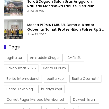
Soroti Dugaan Salah Urus Anggaran,
Ratusan Mahasiswa Labusel Geruduk
Kantor Gubernur Sumut Desak Pengusutan
June 29, 2026
Hibah Rp25 Miliar
Massa PERMA LABUSEL Demo di Kantor
Gubernur Sumut, Protes Hibah Polres Rp 25
M-Desak Pilkades
June 22, 2026
Tags
agrikultur
Amiruddin Siregar
AMPK SU
Bakohumas 2026
Berita Hukum
Berita Internasional
berita kopi
Berita Otomotif
Berita Teknologi
budaya kopi
Camat Pagar Merbau Membantah
Dakwah Islam