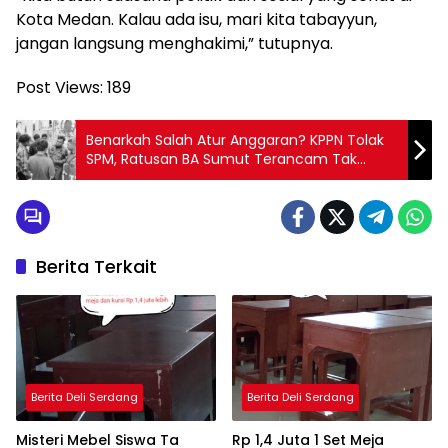
Kota Medan. Kalau ada isu, mari kita tabayyun,
jangan langsung menghakimi,” tutupnya.
Post Views:
189
Benarkah Salah Atur Anggaran? KPPN Tolak
SPM, Ratusan BA Sumut Terancam Tak
Dibayar
Berita Terkait
Berita Deli Serdang
Berita Deli Serdang
Misteri Mebel Siswa Ta
Rp 1,4 Juta 1 Set Meja