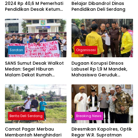
2024 Rp 40,6 M Pemerhati
Belajar Dibandrol Dinas
Pendidikan Desak Ketum
Pendidikan Deli Serdang
P2BMI Tak Goyah
Sorotan
Organisasi
SANS Sumut Desak Walkot
Dugaan Korupsi Dinsos
Medan: Segel Hiburan
Labusel Rp 1,9 M Mandek,
Malam Dekat Rumah
Mahasiswa Geruduk
Ibadah, Copot Oknum
Kejatisu: Ada Permainan
Beking!
Kotor!
Berita Deli Serdang
Breaking News
Camat Pagar Merbau
Diresmikan Kapolres, Optik
Membantah Menghindari
Regar W.R. Supratman