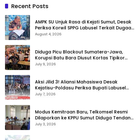
Recent Posts
AMPK SU Unjuk Rasa di Kejati Sumut, Desak
Periksa Korwil SPPG Labusel Terkait Dugaan
Bobroknya Dapur Program MBG
August 4, 2026
Diduga Picu Blackout Sumatera-Jawa,
Korupsi Batu Bara Diusut Kortas Tipikor
Didukung P3H
July 9, 2026
Aksi Jilid 3! Aliansi Mahasiswa Desak
Kejatisu-Poldasu Periksa Bupati Labusel
Terkait Dugaan Korupsi Rp36 M dan ‘Misteri’
July 7, 2026
OTT Dinkes
Modus Kemitraan Baru, Telkomsel Resmi
Dilaporkan ke KPPU Sumut Diduga Tendang
Pengusaha Lokal!
July 3, 2026