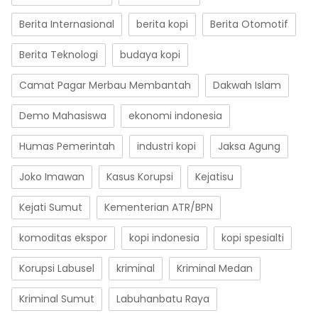
Berita Internasional
berita kopi
Berita Otomotif
Berita Teknologi
budaya kopi
Camat Pagar Merbau Membantah
Dakwah Islam
Demo Mahasiswa
ekonomi indonesia
Humas Pemerintah
industri kopi
Jaksa Agung
Joko Imawan
Kasus Korupsi
Kejatisu
Kejati Sumut
Kementerian ATR/BPN
komoditas ekspor
kopi indonesia
kopi spesialti
Korupsi Labusel
kriminal
Kriminal Medan
Kriminal Sumut
Labuhanbatu Raya