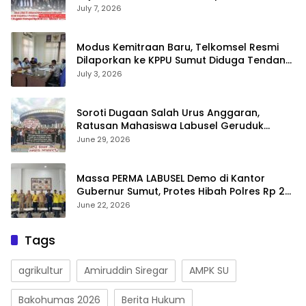
Terkait Dugaan Korupsi Rp36 M dan ‘Misteri’
July 7, 2026
OTT Dinkes
Modus Kemitraan Baru, Telkomsel Resmi
Dilaporkan ke KPPU Sumut Diduga Tendang
Pengusaha Lokal!
July 3, 2026
Soroti Dugaan Salah Urus Anggaran,
Ratusan Mahasiswa Labusel Geruduk
Kantor Gubernur Sumut Desak Pengusutan
June 29, 2026
Hibah Rp25 Miliar
Massa PERMA LABUSEL Demo di Kantor
Gubernur Sumut, Protes Hibah Polres Rp 25
M-Desak Pilkades
June 22, 2026
Tags
agrikultur
Amiruddin Siregar
AMPK SU
Bakohumas 2026
Berita Hukum