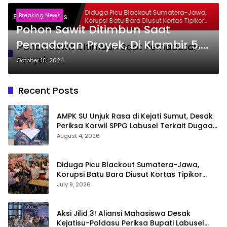
 Sumut,
Diduga Picu Blackout Sumatera-Jawa,
Breaking News
Breaking News
usel Terkait
Korupsi Batu Bara Diusut Kortas Tipikor
Pohon Sawit Ditimbun Saat
rogram MBG
Didukung P3H
Pemadatan Proyek, Di Klambir 5,
Pohon Sawit Ditimbun Saat Pemadatan
Jadi Amatan Masyarakat
Proyek
October 10, 2024
Recent Posts
AMPK SU Unjuk Rasa di Kejati Sumut, Desak
Periksa Korwil SPPG Labusel Terkait Dugaan
Bobroknya Dapur Program MBG
August 4, 2026
Diduga Picu Blackout Sumatera-Jawa,
Korupsi Batu Bara Diusut Kortas Tipikor
Didukung P3H
July 9, 2026
Aksi Jilid 3! Aliansi Mahasiswa Desak
Kejatisu-Poldasu Periksa Bupati Labusel