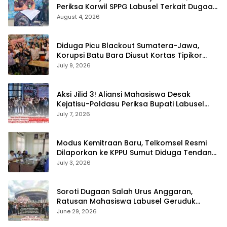
Periksa Korwil SPPG Labusel Terkait Dugaan
Bobroknya Dapur Program MBG
August 4, 2026
Diduga Picu Blackout Sumatera-Jawa,
Korupsi Batu Bara Diusut Kortas Tipikor
Didukung P3H
July 9, 2026
Aksi Jilid 3! Aliansi Mahasiswa Desak
Kejatisu-Poldasu Periksa Bupati Labusel
Terkait Dugaan Korupsi Rp36 M dan ‘Misteri’
July 7, 2026
OTT Dinkes
Modus Kemitraan Baru, Telkomsel Resmi
Dilaporkan ke KPPU Sumut Diduga Tendang
Pengusaha Lokal!
July 3, 2026
Soroti Dugaan Salah Urus Anggaran,
Ratusan Mahasiswa Labusel Geruduk
Kantor Gubernur Sumut Desak Pengusutan
June 29, 2026
Hibah Rp25 Miliar