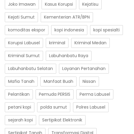
Joko Imawan
Kasus Korupsi
Kejatisu
Kejati Sumut
Kementerian ATR/BPN
komoditas ekspor
kopi indonesia
kopi spesialti
Korupsi Labusel
kriminal
Kriminal Medan
Kriminal Sumut
Labuhanbatu Raya
Labuhanbatu Selatan
Layanan Pertanahan
Mafia Tanah
Manfaat Buah
Nissan
Pelantikan
Pemuda PERSIS
Perma Labusel
petani kopi
polda sumut
Polres Labusel
sejarah kopi
Sertipikat Elektronik
Sertipikat Tanah
Transformasi Digital