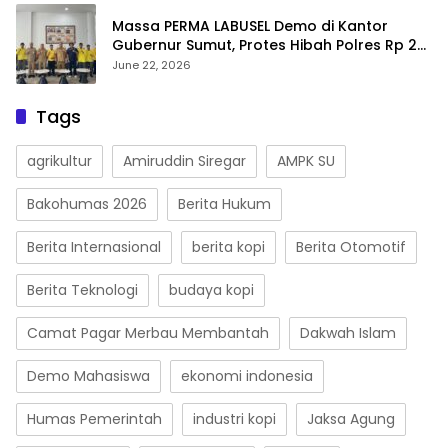
Massa PERMA LABUSEL Demo di Kantor
Gubernur Sumut, Protes Hibah Polres Rp 25
M-Desak Pilkades
June 22, 2026
Tags
agrikultur
Amiruddin Siregar
AMPK SU
Bakohumas 2026
Berita Hukum
Berita Internasional
berita kopi
Berita Otomotif
Berita Teknologi
budaya kopi
Camat Pagar Merbau Membantah
Dakwah Islam
Demo Mahasiswa
ekonomi indonesia
Humas Pemerintah
industri kopi
Jaksa Agung