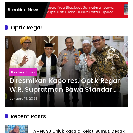
ut,
Diduga Picu Blackout Sumatera-Jawa,
Ak
Breaking News
Terkait
Korupsi Batu Bara Diusut Kortas Tipikor
Ke
am MBG
Didukung P3H
T
‘M
Optik Regar
Breaking News
Diresmikan Kapolres, Optik Regar
W.R. Supratman Bawa Standar
Baru Layanan Mata Profesional
January 15, 2026
Recent Posts
AMPK SU Unjuk Rasa di Kejati Sumut, Desak