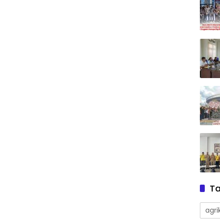
T
agri