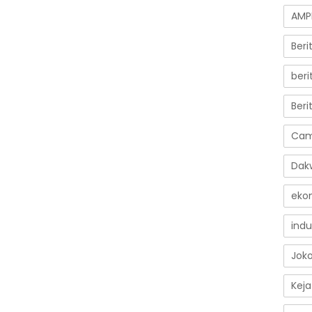
AMP
Ber
beri
Beri
Cam
Dak
eko
indu
Jok
Keja