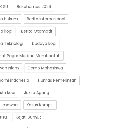
K SU
Bakohumas 2026
ita Hukum
Berita Internasional
ta kopi
Berita Otomotif
ta Teknologi
budaya kopi
at Pagar Merbau Membantah
wah Islam
Demo Mahasiswa
nomi indonesia
Humas Pemerintah
stri kopi
Jaksa Agung
o Imawan
Kasus Korupsi
tisu
Kejati Sumut