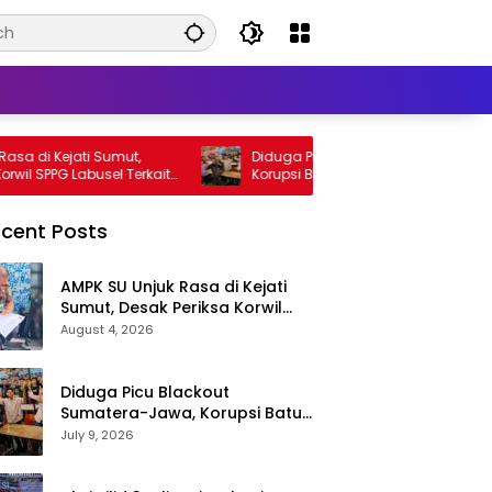
i Kejati Sumut,
Diduga Picu Blackout Sumatera-Jawa,
SPPG Labusel Terkait
Korupsi Batu Bara Diusut Kortas Tipikor
Dapur Program MBG
Didukung P3H
cent Posts
AMPK SU Unjuk Rasa di Kejati
Sumut, Desak Periksa Korwil
SPPG Labusel Terkait Dugaan
August 4, 2026
Bobroknya Dapur Program
MBG
Diduga Picu Blackout
Sumatera-Jawa, Korupsi Batu
Bara Diusut Kortas Tipikor
July 9, 2026
Didukung P3H