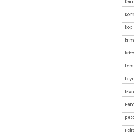
Kem
kom
kopi
krim
Kri
Lab
Lay
Man
Pem
peta
Polr