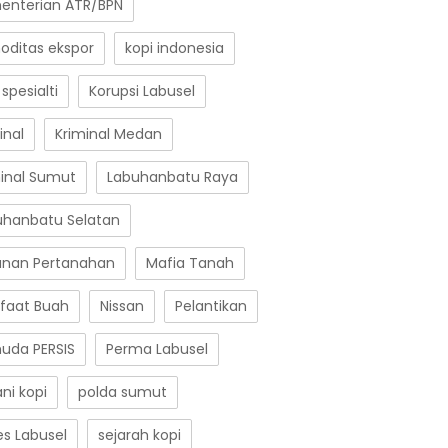
enterian ATR/BPN
oditas ekspor
kopi indonesia
 spesialti
Korupsi Labusel
inal
Kriminal Medan
minal Sumut
Labuhanbatu Raya
uhanbatu Selatan
anan Pertanahan
Mafia Tanah
faat Buah
Nissan
Pelantikan
uda PERSIS
Perma Labusel
ni kopi
polda sumut
es Labusel
sejarah kopi