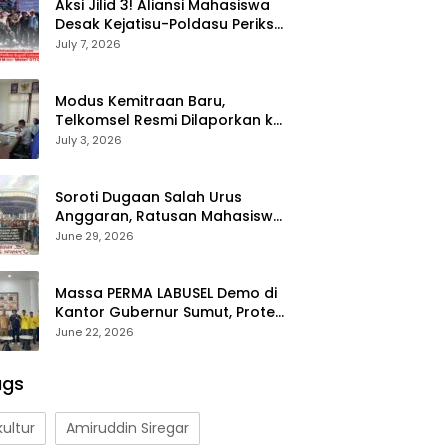
Aksi Jilid 3! Aliansi Mahasiswa
Desak Kejatisu-Poldasu Periksa
Bupati Labusel Terkait Dugaan
July 7, 2026
Korupsi Rp36 M dan ‘Misteri’
OTT Dinkes
Modus Kemitraan Baru,
Telkomsel Resmi Dilaporkan ke
KPPU Sumut Diduga Tendang
July 3, 2026
Pengusaha Lokal!
Soroti Dugaan Salah Urus
Anggaran, Ratusan Mahasiswa
Labusel Geruduk Kantor
June 29, 2026
Gubernur Sumut Desak
Pengusutan Hibah Rp25 Miliar
Massa PERMA LABUSEL Demo di
Kantor Gubernur Sumut, Protes
Hibah Polres Rp 25 M-Desak
June 22, 2026
Pilkades
ags
kultur
Amiruddin Siregar