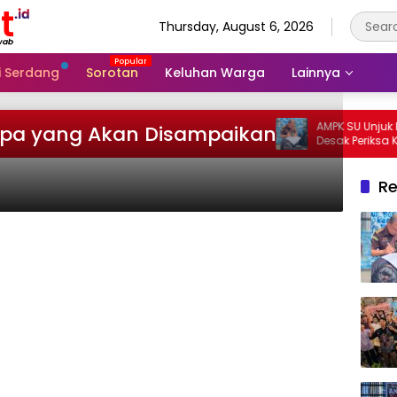
Thursday, August 6, 2026
li Serdang
Sorotan
Keluhan Warga
Lainnya
AMPK SU Unjuk Rasa d
, Apa yang Akan Disampaikan
Desak Periksa Korwil 
Dugaan Bobroknya 
Re