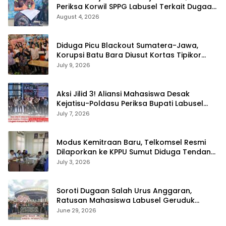
Periksa Korwil SPPG Labusel Terkait Dugaan
Bobroknya Dapur Program MBG
August 4, 2026
Diduga Picu Blackout Sumatera-Jawa,
Korupsi Batu Bara Diusut Kortas Tipikor
Didukung P3H
July 9, 2026
Aksi Jilid 3! Aliansi Mahasiswa Desak
Kejatisu-Poldasu Periksa Bupati Labusel
Terkait Dugaan Korupsi Rp36 M dan ‘Misteri’
July 7, 2026
OTT Dinkes
Modus Kemitraan Baru, Telkomsel Resmi
Dilaporkan ke KPPU Sumut Diduga Tendang
Pengusaha Lokal!
July 3, 2026
Soroti Dugaan Salah Urus Anggaran,
Ratusan Mahasiswa Labusel Geruduk
Kantor Gubernur Sumut Desak Pengusutan
June 29, 2026
Hibah Rp25 Miliar