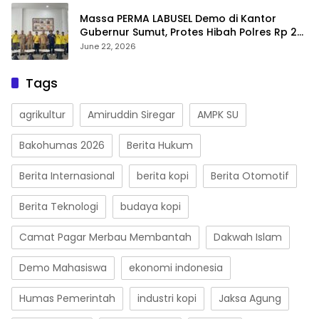
Massa PERMA LABUSEL Demo di Kantor
Gubernur Sumut, Protes Hibah Polres Rp 25
M-Desak Pilkades
June 22, 2026
Tags
agrikultur
Amiruddin Siregar
AMPK SU
Bakohumas 2026
Berita Hukum
Berita Internasional
berita kopi
Berita Otomotif
Berita Teknologi
budaya kopi
Camat Pagar Merbau Membantah
Dakwah Islam
Demo Mahasiswa
ekonomi indonesia
Humas Pemerintah
industri kopi
Jaksa Agung