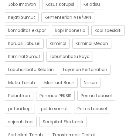
Joko Imawan
Kasus Korupsi
Kejatisu
Kejati Sumut
Kementerian ATR/BPN
komoditas ekspor
kopi indonesia
kopi spesialti
Korupsi Labusel
kriminal
Kriminal Medan
Kriminal Sumut
Labuhanbatu Raya
Labuhanbatu Selatan
Layanan Pertanahan
Mafia Tanah
Manfaat Buah
Nissan
Pelantikan
Pemuda PERSIS
Perma Labusel
petani kopi
polda sumut
Polres Labusel
sejarah kopi
Sertipikat Elektronik
Sertipikat Tanah
Transformasi Digital