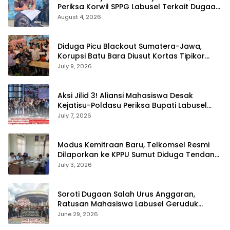
Periksa Korwil SPPG Labusel Terkait Dugaan
Bobroknya Dapur Program MBG
August 4, 2026
Diduga Picu Blackout Sumatera-Jawa,
Korupsi Batu Bara Diusut Kortas Tipikor
Didukung P3H
July 9, 2026
Aksi Jilid 3! Aliansi Mahasiswa Desak
Kejatisu-Poldasu Periksa Bupati Labusel
Terkait Dugaan Korupsi Rp36 M dan ‘Misteri’
July 7, 2026
OTT Dinkes
Modus Kemitraan Baru, Telkomsel Resmi
Dilaporkan ke KPPU Sumut Diduga Tendang
Pengusaha Lokal!
July 3, 2026
Soroti Dugaan Salah Urus Anggaran,
Ratusan Mahasiswa Labusel Geruduk
Kantor Gubernur Sumut Desak Pengusutan
June 29, 2026
Hibah Rp25 Miliar