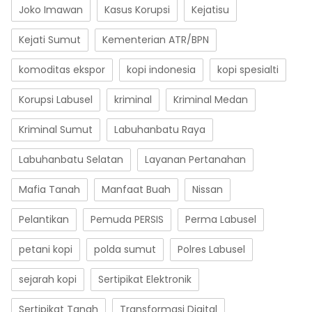
Joko Imawan
Kasus Korupsi
Kejatisu
Kejati Sumut
Kementerian ATR/BPN
komoditas ekspor
kopi indonesia
kopi spesialti
Korupsi Labusel
kriminal
Kriminal Medan
Kriminal Sumut
Labuhanbatu Raya
Labuhanbatu Selatan
Layanan Pertanahan
Mafia Tanah
Manfaat Buah
Nissan
Pelantikan
Pemuda PERSIS
Perma Labusel
petani kopi
polda sumut
Polres Labusel
sejarah kopi
Sertipikat Elektronik
Sertipikat Tanah
Transformasi Digital