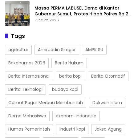
Massa PERMA LABUSEL Demo di Kantor
Gubernur Sumut, Protes Hibah Polres Rp 25
M-Desak Pilkades
June 22, 2026
Tags
agrikultur
Amiruddin Siregar
AMPK SU
Bakohumas 2026
Berita Hukum
Berita Internasional
berita kopi
Berita Otomotif
Berita Teknologi
budaya kopi
Camat Pagar Merbau Membantah
Dakwah Islam
Demo Mahasiswa
ekonomi indonesia
Humas Pemerintah
industri kopi
Jaksa Agung