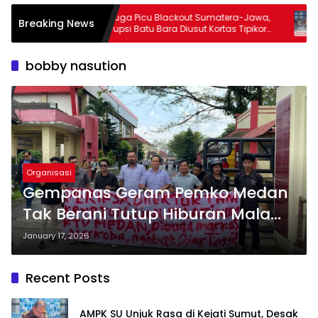
t,
Diduga Picu Blackout Sumatera-Jawa,
Aks
Breaking News
erkait
Korupsi Batu Bara Diusut Kortas Tipikor
Kej
m MBG
Didukung P3H
Te
‘Mi
bobby nasution
Organisasi
Gempanas Geram Pemko Medan
Tak Berani Tutup Hiburan Malam
Sarang Narkoba, Padahal 16
January 17, 2026
Orang Positif
Recent Posts
AMPK SU Unjuk Rasa di Kejati Sumut, Desak