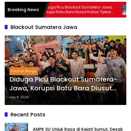
t,
Diduga Picu Blackout Sumatera-Jawa,
Ak
Breaking News
Terkait
Korupsi Batu Bara Diusut Kortas Tipikor
Ke
am MBG
Didukung P3H
Te
‘M
Blackout Sumatera Jawa
Keluhan Warga
Diduga Picu Blackout Sumatera-
Jawa, Korupsi Batu Bara Diusut
Kortas Tipikor Didukung P3H
July 9, 2026
Recent Posts
AMPK SU Unjuk Rasa di Kejati Sumut, Desak