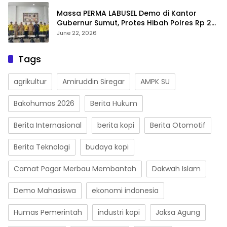
Massa PERMA LABUSEL Demo di Kantor
Gubernur Sumut, Protes Hibah Polres Rp 25
M-Desak Pilkades
June 22, 2026
Tags
agrikultur
Amiruddin Siregar
AMPK SU
Bakohumas 2026
Berita Hukum
Berita Internasional
berita kopi
Berita Otomotif
Berita Teknologi
budaya kopi
Camat Pagar Merbau Membantah
Dakwah Islam
Demo Mahasiswa
ekonomi indonesia
Humas Pemerintah
industri kopi
Jaksa Agung