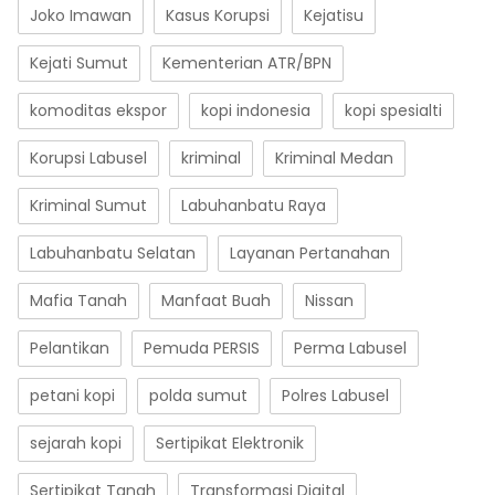
Joko Imawan
Kasus Korupsi
Kejatisu
Kejati Sumut
Kementerian ATR/BPN
komoditas ekspor
kopi indonesia
kopi spesialti
Korupsi Labusel
kriminal
Kriminal Medan
Kriminal Sumut
Labuhanbatu Raya
Labuhanbatu Selatan
Layanan Pertanahan
Mafia Tanah
Manfaat Buah
Nissan
Pelantikan
Pemuda PERSIS
Perma Labusel
petani kopi
polda sumut
Polres Labusel
sejarah kopi
Sertipikat Elektronik
Sertipikat Tanah
Transformasi Digital