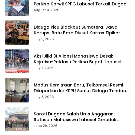
Periksa Korwil SPPG Labusel Terkait Dugaan
Bobroknya Dapur Program MBG
August 4, 2026
Diduga Picu Blackout Sumatera-Jawa,
Korupsi Batu Bara Diusut Kortas Tipikor
Didukung P3H
July 9, 2026
Aksi Jilid 3! Aliansi Mahasiswa Desak
Kejatisu-Poldasu Periksa Bupati Labusel
Terkait Dugaan Korupsi Rp36 M dan ‘Misteri’
July 7, 2026
OTT Dinkes
Modus Kemitraan Baru, Telkomsel Resmi
Dilaporkan ke KPPU Sumut Diduga Tendang
Pengusaha Lokal!
July 3, 2026
Soroti Dugaan Salah Urus Anggaran,
Ratusan Mahasiswa Labusel Geruduk
Kantor Gubernur Sumut Desak Pengusutan
June 29, 2026
Hibah Rp25 Miliar