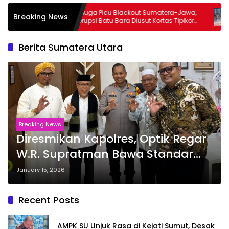
t,
Diduga Picu Blackout Sumatera-Jawa,
Ak
Breaking News
Terkait
Korupsi Batu Bara Diusut Kortas Tipikor
Ke
am MBG
Didukung P3H
Te
‘M
Berita Sumatera Utara
Breaking News
Diresmikan Kapolres, Optik Regar
W.R. Supratman Bawa Standar
Baru Layanan Mata Profesional
January 15, 2026
Recent Posts
AMPK SU Unjuk Rasa di Kejati Sumut, Desak