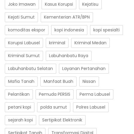
Joko Imawan
Kasus Korupsi
Kejatisu
Kejati Sumut
Kementerian ATR/BPN
komoditas ekspor
kopi indonesia
kopi spesialti
Korupsi Labusel
kriminal
Kriminal Medan
Kriminal Sumut
Labuhanbatu Raya
Labuhanbatu Selatan
Layanan Pertanahan
Mafia Tanah
Manfaat Buah
Nissan
Pelantikan
Pemuda PERSIS
Perma Labusel
petani kopi
polda sumut
Polres Labusel
sejarah kopi
Sertipikat Elektronik
Sertipikat Tanah
Transformasi Digital