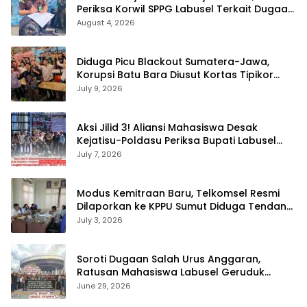
Periksa Korwil SPPG Labusel Terkait Dugaan
Bobroknya Dapur Program MBG
August 4, 2026
Diduga Picu Blackout Sumatera-Jawa,
Korupsi Batu Bara Diusut Kortas Tipikor
Didukung P3H
July 9, 2026
Aksi Jilid 3! Aliansi Mahasiswa Desak
Kejatisu-Poldasu Periksa Bupati Labusel
Terkait Dugaan Korupsi Rp36 M dan ‘Misteri’
July 7, 2026
OTT Dinkes
Modus Kemitraan Baru, Telkomsel Resmi
Dilaporkan ke KPPU Sumut Diduga Tendang
Pengusaha Lokal!
July 3, 2026
Soroti Dugaan Salah Urus Anggaran,
Ratusan Mahasiswa Labusel Geruduk
Kantor Gubernur Sumut Desak Pengusutan
June 29, 2026
Hibah Rp25 Miliar