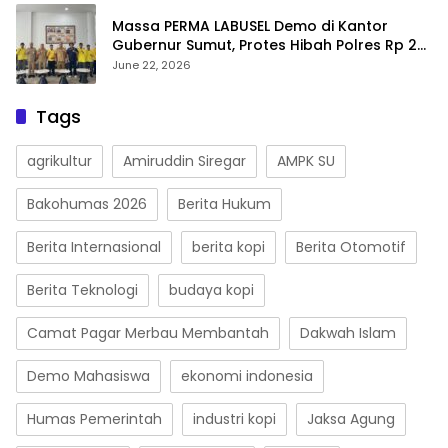
Massa PERMA LABUSEL Demo di Kantor
Gubernur Sumut, Protes Hibah Polres Rp 25
M-Desak Pilkades
June 22, 2026
Tags
agrikultur
Amiruddin Siregar
AMPK SU
Bakohumas 2026
Berita Hukum
Berita Internasional
berita kopi
Berita Otomotif
Berita Teknologi
budaya kopi
Camat Pagar Merbau Membantah
Dakwah Islam
Demo Mahasiswa
ekonomi indonesia
Humas Pemerintah
industri kopi
Jaksa Agung