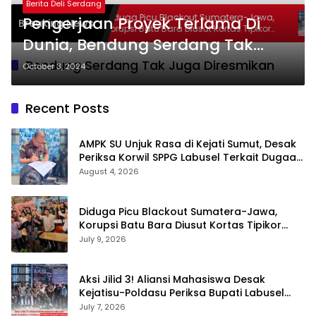
Berita Deli Serdang
mut,
Diduga Picu Blackout Sumatera-Jawa,
Pengerjaan Proyek Terlama Di
Breaking News
l Terkait
Korupsi Batu Bara Diusut Kortas Tipikor
gram MBG
Dunia, Bendung Serdang Tak
Didukung P3H
Juga Diresmikan
Bendung Serdang Tak Juga Diresmikan
October 3, 2024
Recent Posts
AMPK SU Unjuk Rasa di Kejati Sumut, Desak
Periksa Korwil SPPG Labusel Terkait Dugaan
Bobroknya Dapur Program MBG
August 4, 2026
Diduga Picu Blackout Sumatera-Jawa,
Korupsi Batu Bara Diusut Kortas Tipikor
Didukung P3H
July 9, 2026
Aksi Jilid 3! Aliansi Mahasiswa Desak
Kejatisu-Poldasu Periksa Bupati Labusel
Terkait Dugaan Korupsi Rp36 M dan ‘Misteri’
July 7, 2026