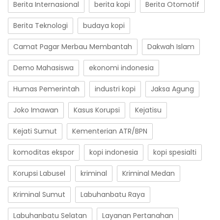
Berita Internasional
berita kopi
Berita Otomotif
Berita Teknologi
budaya kopi
Camat Pagar Merbau Membantah
Dakwah Islam
Demo Mahasiswa
ekonomi indonesia
Humas Pemerintah
industri kopi
Jaksa Agung
Joko Imawan
Kasus Korupsi
Kejatisu
Kejati Sumut
Kementerian ATR/BPN
komoditas ekspor
kopi indonesia
kopi spesialti
Korupsi Labusel
kriminal
Kriminal Medan
Kriminal Sumut
Labuhanbatu Raya
Labuhanbatu Selatan
Layanan Pertanahan