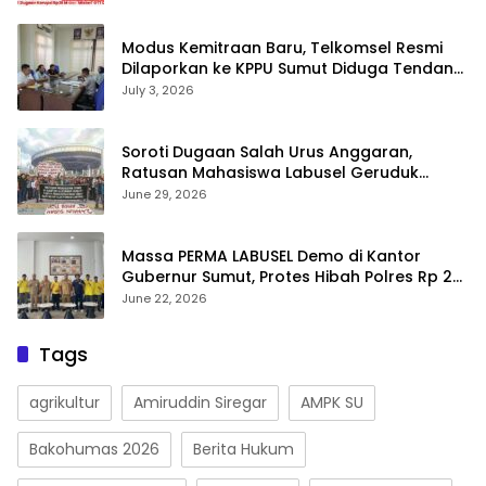
OTT Dinkes
Modus Kemitraan Baru, Telkomsel Resmi
Dilaporkan ke KPPU Sumut Diduga Tendang
Pengusaha Lokal!
July 3, 2026
Soroti Dugaan Salah Urus Anggaran,
Ratusan Mahasiswa Labusel Geruduk
Kantor Gubernur Sumut Desak Pengusutan
June 29, 2026
Hibah Rp25 Miliar
Massa PERMA LABUSEL Demo di Kantor
Gubernur Sumut, Protes Hibah Polres Rp 25
M-Desak Pilkades
June 22, 2026
Tags
agrikultur
Amiruddin Siregar
AMPK SU
Bakohumas 2026
Berita Hukum